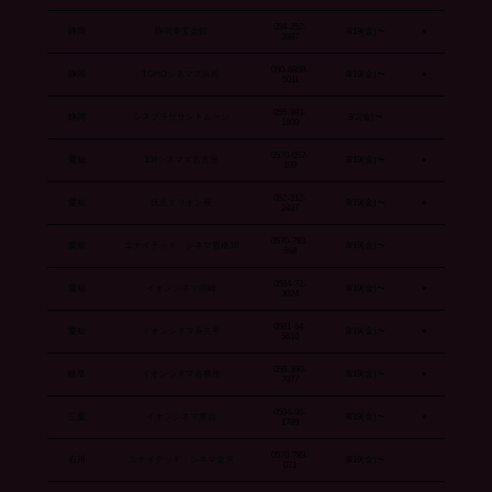
054-252-
静岡
静岡東宝会館
8/19(金)〜
●
3887
050-6868-
静岡
TOHOシネマズ浜松
8/19(金)〜
●
5011
055-983-
静岡
シネプラザサントムーン
9/2(金)〜
1800
0570-052-
愛知
109シネマズ名古屋
8/19(金)〜
●
109
052-212-
愛知
伏見ミリオン座
8/19(金)〜
●
2437
0570-783-
愛知
ユナイテッド・シネマ豊橋18
8/19(金)〜
668
0564-72-
愛知
イオンシネマ岡崎
8/19(金)〜
●
3024
0561-64-
愛知
イオンシネマ長久手
8/19(金)〜
●
5610
058-380-
岐阜
イオンシネマ各務原
8/19(金)〜
●
7077
0594-86-
三重
イオンシネマ東員
8/19(金)〜
●
1789
0570-783-
石川
ユナイテッド・シネマ金沢
8/19(金)〜
071