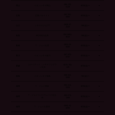
086-235-
岡山
イオンシネマ岡山
8/19(金)〜
●
0139
082-561-
広島
広島バルト１１
8/19(金)〜
●
0600
0836-37-
山口
シネマスクエア7
9/9(金)〜
2525
050-6861-
鳥取
MOVIX日吉津
9/9(金)〜
●
9015
0853-24-
島根
T・ジョイ出雲
8/19(金)〜
●
6000
087-870-
香川
イオンシネマ綾川
8/19(金)〜
●
8787
ユナイテッド・シネマフジグラ
0570-783-
愛媛
8/19(金)〜
ン今治
226
088-622-
徳島
イオンシネマ徳島
9/2(金)〜
5065
092-413-
福岡
T・ジョイ博多
8/19(金)〜
●
5333
T・ジョイリバーウォーク北九
093-573-
福岡
8/19(金)〜
●
州
1566
0942-41-
福岡
T・ジョイ久留米
8/19(金)〜
●
8250