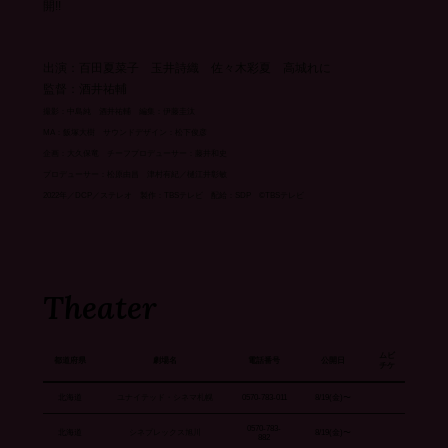
開!!
出演：百田夏菜子 玉井詩織 佐々木彩夏 高城れに
監督：酒井祐輔
撮影：中島純 酒井祐輔 編集：伊藤圭汰
MA：飯塚大樹 サウンドデザイン：松下俊彦
企画：大久保竜 チーフプロデューサー：藤井和史
プロデューサー：松原由昌 津村有紀／樋江井彰敏
2022年／DCP／ステレオ 製作：TBSテレビ 配給：SDP ©TBSテレビ
Theater
ムビ
都道府県
劇場名
電話番号
公開日
チケ
北海道
ユナイテッド・シネマ札幌
0570-783-011
8/19(金)〜
0570-783-
北海道
シネプレックス旭川
8/19(金)〜
882