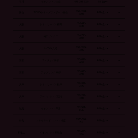
石川
イオンシネマ白山
076-256-3110
9/2(金)〜
050-6868-
富山
TOHOシネマズファボーレ富山
8/19(金)〜
●
5009
06-6440-
大阪
シネ・リーブル梅田
8/19(金)〜
●
5930
06-4795-
大阪
梅田ブルク７
8/19(金)〜
●
7602
050-6865-
大阪
MOVIX八尾
8/19(金)〜
3405
075-692-
京都
T・ジョイ京都
8/19(金)〜
●
2260
075-600-
京都
アップリンク京都
8/19(金)〜
●
7890
078-334-
兵庫
シネ・リーブル神戸
8/19(金)〜
●
2126
079-287-
兵庫
アースシネマズ姫路
8/19(金)〜
●
8800
077-561-
滋賀
イオンシネマ草津
8/19(金)〜
●
4545
0570-000-
奈良
ユナイテッド・シネマ橿原
8/19(金)〜
206
073-456-
和歌山
イオンシネマ和歌山
8/19(金)〜
●
5055