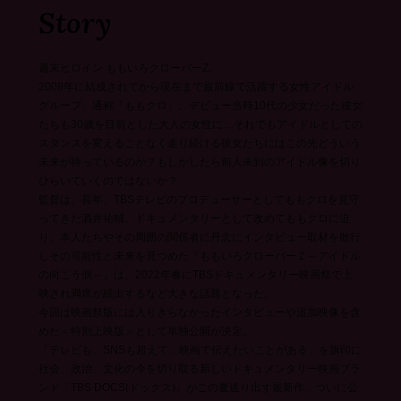
Story
週末ヒロイン ももいろクローバーZ。
2008年に結成されてから現在まで最前線で活躍する女性アイドル
グループ、通称「ももクロ」。デビュー当時10代の少女だった彼女
たちも30歳を目前とした大人の女性に…それでもアイドルとしての
スタンスを変えることなく走り続ける彼女たちにはこの先どういう
未来が待っているのか？もしかしたら前人未到のアイドル像を切り
ひらいていくのではないか？
監督は、長年、TBSテレビのプロデューサーとしてももクロを見守
ってきた酒井祐輔。ドキュメンタリーとして改めてももクロに迫
り、本人たちやその周囲の関係者に丹念にインタビュー取材を敢行
しその可能性と未来を見つめた『ももいろクローバーＺ～アイドル
の向こう側～』は、2022年春にTBSドキュメンタリー映画祭で上
映され満席が続出するなど大きな話題となった。
今回は映画祭版には入りきらなかったインタビューや追加映像を含
めた＜特別上映版＞として単独公開が決定。
「テレビも、SNSも超えて、映画で伝えたいことがある」を旗印に
社会、政治、文化の今を切り取る新しいドキュメンタリー映画ブラ
ンド「TBS DOCS(ドックス)」がこの夏送り出す最新作、ついに公