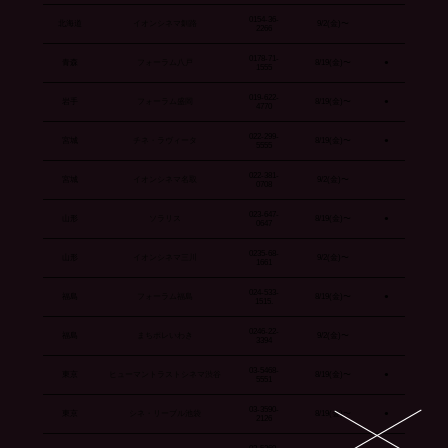
0154-36-
北海道
イオンシネマ釧路
9/2(金)〜
2266
0178-71-
青森
フォーラム八戸
8/19(金)〜
●
1555
019-622-
岩手
フォーラム盛岡
8/19(金)〜
●
4770
022-299-
宮城
チネ・ラヴィータ
8/19(金)〜
●
5555
022-381-
宮城
イオンシネマ名取
9/2(金)〜
0708
023-647-
山形
ソラリス
8/19(金)〜
●
0647
0235-68-
山形
イオンシネマ三川
9/2(金)〜
1661
024-533-
福島
フォーラム福島
8/19(金)〜
●
1515.
0246-22-
福島
まちポレいわき
9/2(金)〜
3394
03-5468-
東京
ヒューマントラストシネマ渋谷
8/19(金)〜
●
5551
03-3590-
東京
シネ・リーブル池袋
8/19(金)〜
●
2126