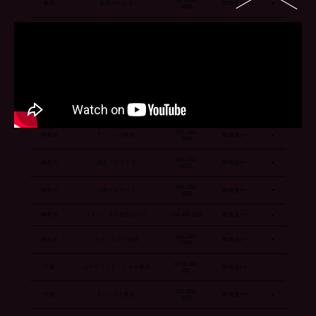
03-5369-
東京
新宿バルト９
8/19(金)〜
●
4955
東京
T・ジョイPRINCE品川
03-5421-1113
8/19(金)〜
●
03-5933-
東京
T・ジョイSEIBU大泉
8/19(金)〜
●
0147
042-490-
東京
イオンシネマシアタス調布
9/2(金)〜
0039
042-567-
東京
イオンシネマむさし村山
9/2(金)〜
8717
045-534-
神奈川
T・ジョイ横浜
8/19(金)〜
●
5680
045-222-
神奈川
横浜ブルク１３
8/19(金)〜
●
6222
044-223-
神奈川
川崎チネチッタ
8/19(金)〜
●
3190
神奈川
イオンシネマ新百合ヶ丘
044-965-1122
8/19(金)〜
●
046-240-
神奈川
イオンシネマ座間
8/19(金)〜
●
7904
0570-783-
千葉
ユナイテッド・シネマ幕張
8/19(金)〜
231
043-209-
千葉
T・ジョイ蘇我
8/19(金)〜
●
3377