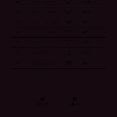
0952-64-
佐賀
イオンシネマ佐賀大和
9/2(金)〜
8788
0570-783-
熊本
ユナイテッド・シネマ熊本
8/19(金)〜
087
097-528-
大分
T・ジョイパークプレイス大分
8/19(金)〜
●
7678
0570-783-
長崎
ユナイテッド・シネマ長崎
8/19(金)〜
282
0985-78-
宮崎
ワンダーアティックシネマ
8/19(金)〜
●
4337
099-812-
鹿児島
鹿児島ミッテ１０
8/19(金)〜
●
6662
ユナイテッド・シネマ
0570-78-
沖縄
8/19(金)〜
PARCOCITY浦添
3018
Tweet
Share