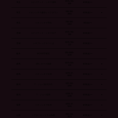
0570-783-
埼玉
ユナイテッド・シネマ浦和
8/19(金)〜
856
048-990-
埼玉
イオンシネマ越谷レイクタウン
8/19(金)〜
●
3661
048-560-
埼玉
イオンシネマ羽生
9/2(金)〜
3302
0570-783-
茨城
ユナイテッド・シネマ水戸
8/19(金)〜
396
0570-783-
茨城
シネプレックスつくば
8/19(金)〜
122
050-6865-
栃木
MOVIX宇都宮
8/19(金)〜
3235
0570-004-
群馬
109シネマズ高崎
8/19(金)〜
●
109
0276-47-
群馬
イオンシネマ太田
8/19(金)〜
●
8600
025-242-
新潟
T・ジョイ新潟万代
8/19(金)〜
●
1840
0258-21-
新潟
T・ジョイ長岡
8/19(金)〜
●
3190
0263-37-
長野
イオンシネマ松本
8/19(金)〜
●
5041
055-233-
山梨
シアターセントラルBe館
8/19(金)〜
●
3023